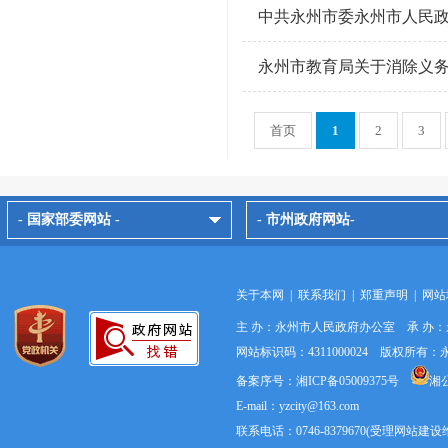
中共永州市委永州市人民
永州市教育局关于消除义
首页
1
2
3
- 国家部委网站 -
- 市州政府网站-
关于本网
|
联系我们
|
郑重声明
|
网站
主 办：永州市人民政府办公室 承 办
网站标识码：4311000024 版权所
备案序号：湘ICP备05009375号
湘公
E-mail：yzcity@163.com
联系电话：0746-8379670(受理