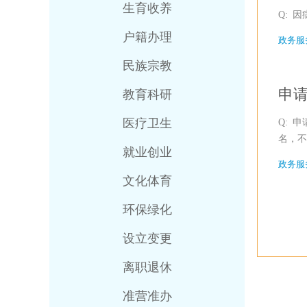
生育收养
Q: 
户籍办理
政务服
民族宗教
申
教育科研
医疗卫生
Q: 
名，不
就业创业
政务服
文化体育
环保绿化
设立变更
离职退休
准营准办