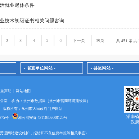
活就业退休条件
计专业技术初级证书相关问题咨询
2
3
4
5
6
下一页
末页
共 451 条 共 
- 省直单位网站 -
- 县区网站 -
郑重声明
|
网站地图
办公室 承 办：永州市数据局（永州市营商环境建设局）
024 版权所有：永州市人民政府门户网站
湖南
375号
湘公网安备 43110302000125号
政
9670(受理网站建设维护，报错和不良信息举报等相关事宜)