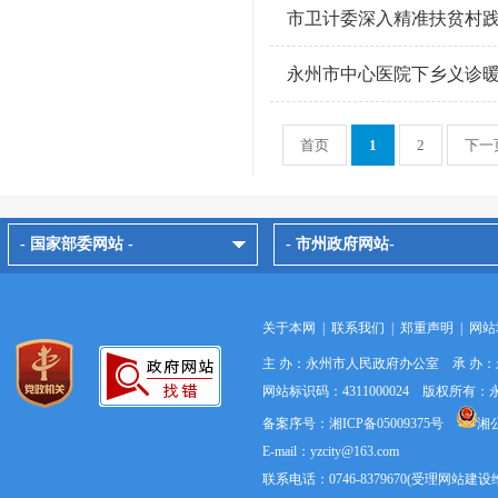
市卫计委深入精准扶贫村践
永州市中心医院下乡义诊
首页
1
2
下一
- 国家部委网站 -
- 市州政府网站-
关于本网
|
联系我们
|
郑重声明
|
网站
主 办：永州市人民政府办公室 承 办
网站标识码：4311000024 版权所
备案序号：湘ICP备05009375号
湘公
E-mail：yzcity@163.com
联系电话：0746-8379670(受理