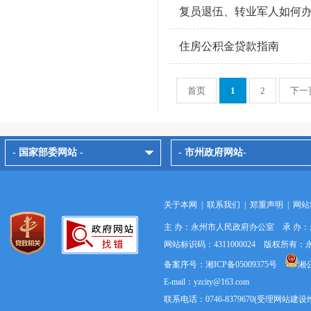
复员退伍、转业军人如何
住房公积金贷款指南
首页
1
2
下一
- 国家部委网站 -
- 市州政府网站-
关于本网
|
联系我们
|
郑重声明
|
网站
主 办：永州市人民政府办公室 承 办
网站标识码：4311000024 版权所
备案序号：湘ICP备05009375号
湘公
E-mail：yzcity@163.com
联系电话：0746-8379670(受理