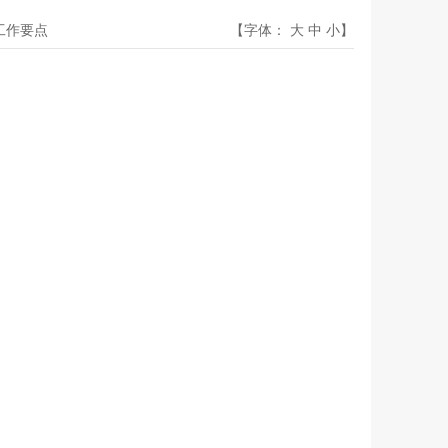
开工作要点
【字体：
大
中
小
】