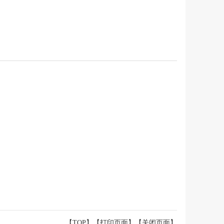
【TOP】
【
打印页面
】【
关闭页面
】