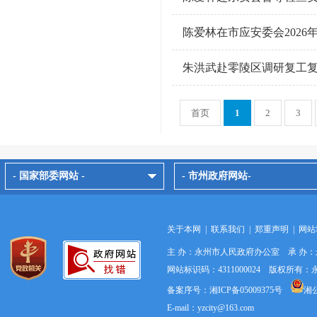
陈爱林在市应安委会202
朱洪武赴零陵区调研复工
首页
1
2
3
- 国家部委网站 -
- 市州政府网站-
关于本网
|
联系我们
|
郑重声明
|
网站
主 办：永州市人民政府办公室 承 办
网站标识码：4311000024 版权所
备案序号：湘ICP备05009375号
湘公
E-mail：yzcity@163.com