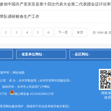
参加中国共产党东安县第十四次代表大会第二代表团会议讨论审
带队调研粮食生产工作
2
3
4
5
6
下一页
末页
共 1000 条 共
- 省直单位网站 -
- 县区网站 -
郑重声明
|
网站地图
办公室 承 办：永州市数据局（永州市营商环境建设局）
024 版权所有：永州市人民政府门户网站
湖南
375号
湘公网安备 43110302000125号
政
9670(受理网站建设维护，报错和不良信息举报等相关事宜)