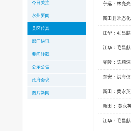
今日关注
宁远：林亮亮
永州要闻
新田县常态化
县区传真
江华：毛昌麒
部门快讯
江华：毛昌麒
要闻转载
零陵：陈莉深
公示公告
东安：洪海侠
政府会议
新田：黄永英
图片新闻
新田： 黄永
江华：毛昌麒