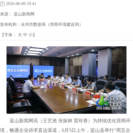
2026-06-09 10:41
来源：
蓝山新闻网
发布机构：
永州市数据局（营商环境建设局）
【字体：
大
中
小
】
蓝山新闻网讯（王艺淞 张振林 雷玲香）为持续优化营商环
境，畅通企业诉求直达渠道，6月5日上午，蓝山县举行“周五企