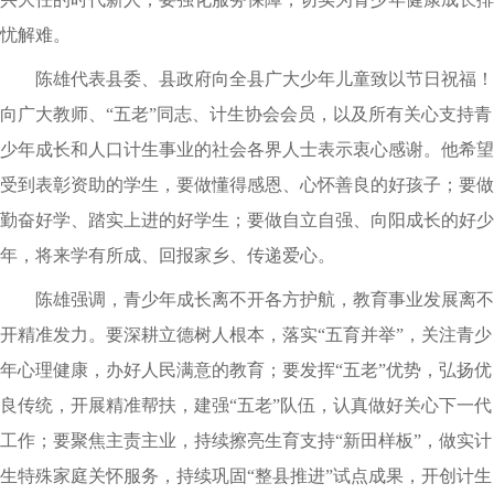
忧解难。
陈雄代表县委、县政府向全县广大少年儿童致以节日祝福！
向广大教师、“五老”同志、计生协会会员，以及所有关心支持青
少年成长和人口计生事业的社会各界人士表示衷心感谢。他希望
受到表彰资助的学生，要做懂得感恩、心怀善良的好孩子；要做
勤奋好学、踏实上进的好学生；要做自立自强、向阳成长的好少
年，将来学有所成、回报家乡、传递爱心。
陈雄强调，青少年成长离不开各方护航，教育事业发展离不
开精准发力。要深耕立德树人根本，落实“五育并举”，关注青少
年心理健康，办好人民满意的教育；要发挥“五老”优势，弘扬优
良传统，开展精准帮扶，建强“五老”队伍，认真做好关心下一代
工作；要聚焦主责主业，持续擦亮生育支持“新田样板”，做实计
生特殊家庭关怀服务，持续巩固“整县推进”试点成果，开创计生