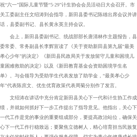
祝“六一”国际儿童节暨“5·29”计生协会会员活动日大会召开。市
关工委副主任文绍涛到会指导，新田县委书记陈雄出席会议并讲
话，县委副书记、县长黄永英主持会议。
会上，新田县委副书记、统战部部长唐清林作主题报告，县
委常委、常务副县长李辉宣读了《关于资助新田县第九届“最美
孝心少年”的决定》《新田县民政局关于发放留守儿童和困境儿
童困难救助的决定》以及《新田教育基金会资助困境学生名
单》。与会领导为受助学生代表发放了助学金，“最美孝心少
年”代表陈庶文、优生优育政策代表周菊分别作了发言。
文绍涛在讲话中充分肯定新田县关心下一代和计生协工作成
绩，并就如何抓好下一步工作提出了指导意见。他指出，关心下
一代工作是党的事业的重要组成部分，要提高政治站位，确保关
心下一代工作行稳致远；要聚焦立德树人，精心培育担当民族复
兴大任的时代新人；要强化服务保障，切实为青少年健康成长排