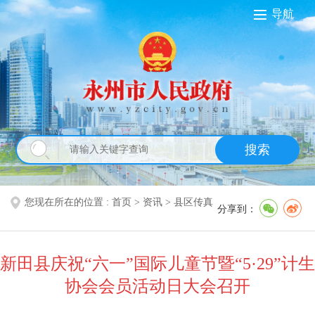
导航
搜索
您现在所在的位置 :
首页
>
资讯
>
县区传真
分享到：
新田县庆祝“六一”国际儿童节暨“5·29”计生
协会会员活动日大会召开