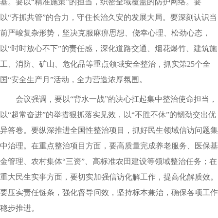
基。要以“精准施策”的担当，织密全域覆盖的防护网络。要
以“齐抓共管”的合力，守住长治久安的发展大局。要深刻认识当
前严峻复杂形势，坚决克服麻痹思想、侥幸心理、松劲心态，
以“时时放心不下”的责任感，深化道路交通、烟花爆竹、建筑施
工、消防、矿山、危化品等重点领域安全整治，抓实第25个全
国“安全生产月”活动，全力营造浓厚氛围。
会议强调，要以“背水一战”的决心扛起集中整治使命担当，
以“超常奋进”的举措狠抓落实见效，以“不胜不休”的韧劲交出优
异答卷。要纵深推进全国性整治项目，抓好民生领域信访问题集
中治理。在重点整治项目方面，要高质量完成养老服务、医保基
金管理、农村集体“三资”、高标准农田建设等领域整治任务；在
重大民生实事方面，要切实加强信访化解工作，提高化解质效。
要压实责任链条，强化督导问效，坚持标本兼治，确保各项工作
稳步推进。