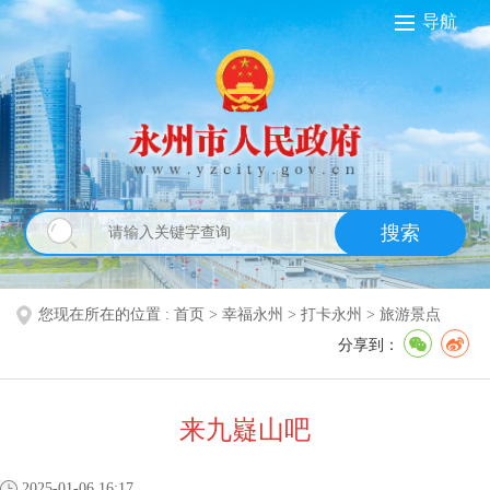
导航
搜索
您现在所在的位置 :
首页
>
幸福永州
>
打卡永州
>
旅游景点
分享到：
来九嶷山吧
2025-01-06 16:17