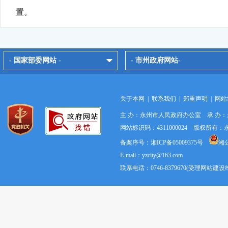
置。
感谢您对我单位工作的关注、支持和理解，同时也感谢
【处置结果】
经东安县市场监督管理局
核
查，该公司已
- 国家部委网站 -
- 市州政府网站-
联系，投诉人已于2
02
4年1月2日撤诉并对处理
结果表示满意
来电三：
关于本网
|
联系我们
|
郑重声明
|
网站
【李女士】
我在冷水滩区的化妆品店购买了化妆品，使
主 办：永州市人民政府办公室 承 办
【
永州市市场监
管
综合
行政执法支队支队长夏常明
】
李
网站标识码：4311000024 版权所
备案序号：湘ICP备05009375号
湘公
应的图片或视频资料作为维权佐证材料，可向市场监管部门
E-mail：yzcity@163.com
感谢您对我单位工作的关注、支持和理解，同时也感谢
联系电话：0746-8379670(受理