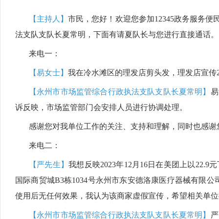
【
主持人
】
市民，您好！欢迎您参加
12345政务服务
法支
队支队长夏常明
，下面有请
夏队长
与您进行直接通话。
来电一：
【易女士】
我在冷水滩区的理发店剪头发，理发店宣传
【
永州市市
场监
管
综合
行政
执法支队支队长夏常明
】
易
诉反映，市场监管部门会
安排人员
进行协调处理。
感谢您对我单位工作的关注、支持和理解，同时也感谢
来电二：
【严先生】
我想反映
2023年12月16日在美团上以
国际商贸城B3栋1034号永州市东安德洛康医疗器械有限公司，交
使用后无任何效果，我认为该商家虚假宣传，希望相关单位
【
永州市市场监
管
综合
行政执法支队支队长夏常明
】
严