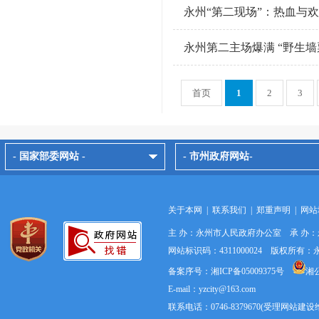
永州“第二现场”：热血与
永州第二主场爆满 “野生墙
首页
1
2
3
- 国家部委网站 -
- 市州政府网站-
关于本网
|
联系我们
|
郑重声明
|
网站
主 办：永州市人民政府办公室 承 办
网站标识码：4311000024 版权所
备案序号：湘ICP备05009375号
湘公
E-mail：yzcity@163.com
联系电话：0746-8379670(受理