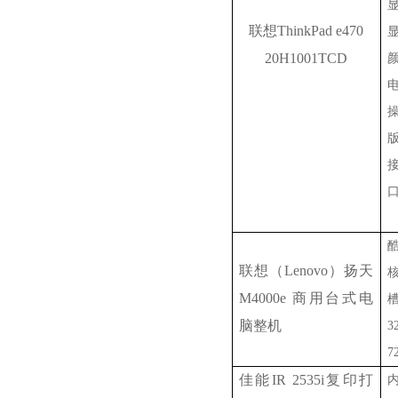
联想
ThinkPad
e470
20H1001TCD
联想（
Lenovo
）扬天
M4000e
商用台式电
脑整机
3
7
佳能
IR 2535i
复印打