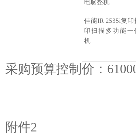
电脑整机
佳能
IR 2535i
复印
印扫描多功能一
机
采购预算控制价：
6100
附件
2