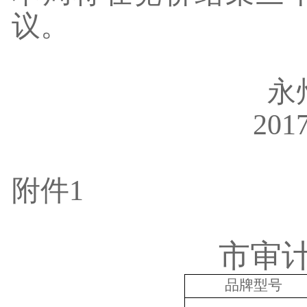
议。
永
201
附件
1
市审
品牌型号