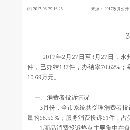
2017-03-29 16:26
来源：
2017政务公
3
2017
年
2
月
27
日
至
3
月
27
日，永
件，已办结
137
件，
办结率
70.62
%
；
10.69
万元。
一、消费者投诉情况
3
月份，全市系统共受理消费者投
量的
68.56
％
；服务消费投诉
61
件，占
1.
商品消费投诉热点主要集中在食