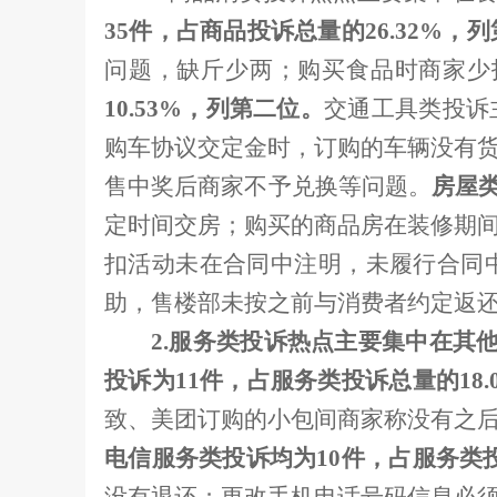
35
件，占商品投诉总量的
26.32%
，列
问题，缺斤少两；购买食品时商家少
10.53%
，列第二位。
交通工具类投诉
购车协议交定金时，订购的车辆没有
售中奖后商家不予兑换等问题。
房屋
定时间交房；购买的商品房在装修期
扣活动未在合同中注明，未履行合同
助，售楼部未按之前与消费者约定返
2.
服务类投诉热点主要集中在其
投诉为
11
件，占服务类投诉总量的
18
致、美团订购的小包间商家称没有之
电信服务类投诉均为
10
件，占服务类