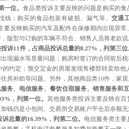
第一位。
食品类投诉主要反映的问题是购买的食
找钱；购买的食品包装有破损、漏气等。
交通
主要反映购买的汽车及配件在保修期内出现异常
货，版型与订购的车辆不符合、销售人员将老款说
类投诉
11
件，占商品投诉总量的
8.27%
，列第三位
间出现漏水等质量问题；购房时签订的合同前后税
中的约定；预交定金的房屋发现售楼部转卖给他
还住房补助等问题。另外，其他商品类
10
件，家居
他服务、电信服务、餐饮住宿服务、销售服务和
.03%
，列第一位。
其他服务类投诉主要反映在百
后加钱仍是小包间、交易所交易账户平仓后余额无
投诉总量的
16.39%
，列第二位。
电信服务类主要