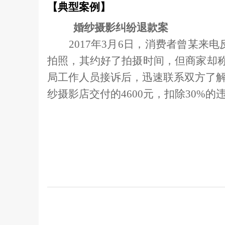
【典型案例】
婚纱摄影纠纷退款案
2017
年
3
月
6
日
，消费者曾某来电
拍照，其约好了拍摄时间，但商家却
局工作人员接诉后，迅速联系双方了
纱摄影店交付的
4600
元，扣除
30%
的