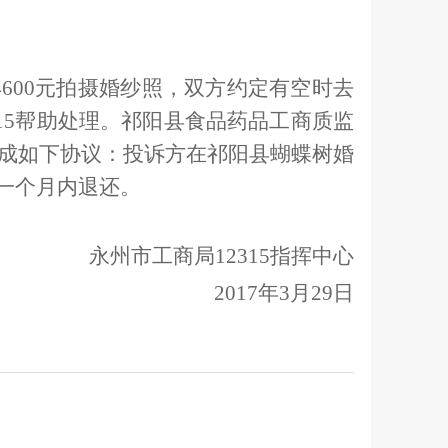
4600
元拍摄婚纱照，双方约定有空时去
15
帮助处理。祁阳县食品药品工商质监
成如下协议：投诉方在祁阳县蝴蝶树婚
一个月内退还。
永州市工商局
12315
指挥中心
2017
年3
月29
日