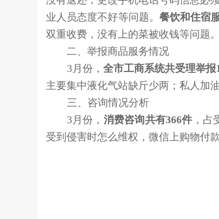
没有退还；更改手机电话号码信息必
业人员态度不好等问题。
餐饮和住宿
双重收费，没有上的菜被收钱等问题
二、举报商品服务情况
3
月份，
全市工商系统共受理举报
主要集中液化气站缺斤少两；私人加
三、咨询情况分析
3
月份，
消费咨询共有
366
件
，占
受到侵害时怎么维权，微信上购物付