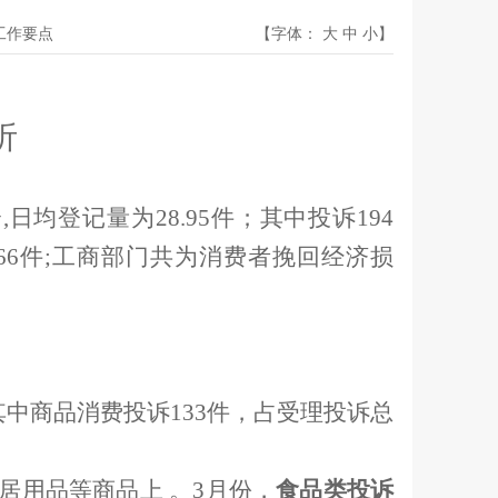
开工作要点
【字体：
大
中
小
】
析
个
,
日均登记量为
28.95
件；其中投诉
194
66
件
;
工商部门共为消费者挽回经济损
其中商品消费投诉
133
件，占受理投诉总
居用品等商品上 。
3
月份，
食品类投诉