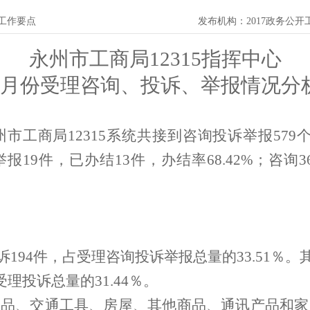
开工作要点
发布机构：
2017政务公
永州市工商局
12315
指挥中心
月份受理咨询、投诉、举报情况分
州市工商局
12315
系统共接到咨询投诉举报
579
举报
1
9
件，已办结
13
件，办结率
68.42%
；咨询
3
诉
194
件，占受理咨询投诉举报总量的
33.51
％
。
受理投诉总量的
31.44
％。
品、交通工具、房屋、其他商品、通讯产品和家