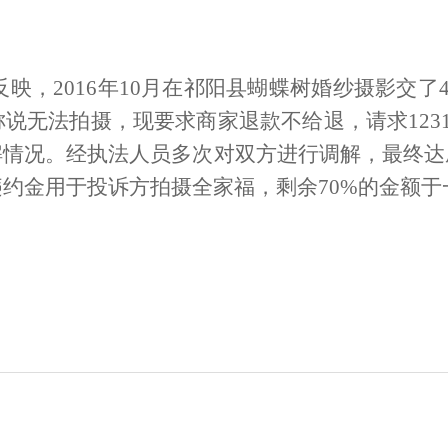
反映，
2016
年
10
月在祁阳县蝴蝶树婚纱摄影交了
称说无法拍摄，现要求商家退款不给退，请求
123
解情况。经执法人员多次对双方进行调解，最终达
违约金用于投诉方拍摄全家福，剩余
70%
的金额于