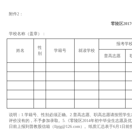
附件
2
：
零陵区
2017
学校名称（盖章）：
报考学
性
姓名
学籍号
就读学校
别
普高志愿
说明：
1.
学籍号、性别必须正确。
2.
普高志愿、职高志愿请按照学生
评价没有的，不予参加录取。
5.
《零陵区
2014
年初中毕业生志愿及优
日前上报到普教股信箱（
llpjg@126.com
）。纸质汇总表于
6
月
1
日前