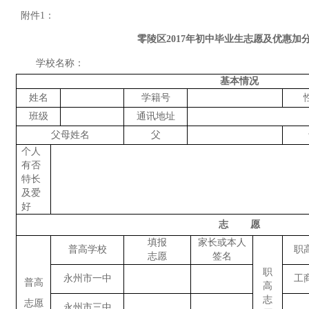
附件
1
：
零陵区
2017
年初中毕业生志愿及优惠加
学校名称：
基本情况
姓名
学籍号
班级
通讯地址
父母姓名
父
个人
有否
特长
及爱
好
志
愿
填报
家长或本人
普高学校
职
志愿
签名
职
永州市一中
工
普高
高
志
志愿
永州市三中