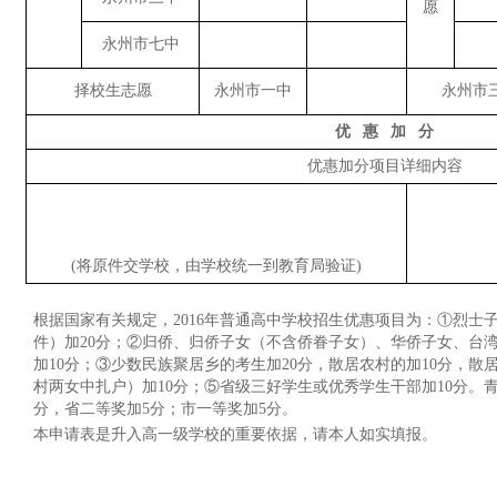
愿
永州市七中
择校生志愿
永州市一中
永州市
优
惠
加
分
优惠加分项目详细内容
(
将原件交学校，由学校统一到教育局验证
)
根据国家有关规定，
2016
年普通高中学校招生优惠项目为：①烈士
件）加
20
分；②归侨、归侨子女（不含侨眷子女）、华侨子女、台
加
10
分；③少数民族聚居乡的考生加
20
分，散居农村的加
10
分，散
村两女中扎户）加
10
分；⑤省级三好学生或优秀学生干部加
10
分。
分，省二等奖加
5
分；市一等奖加
5
分。
本申请表是升入高一级学校的重要依据，请本人如实填报。