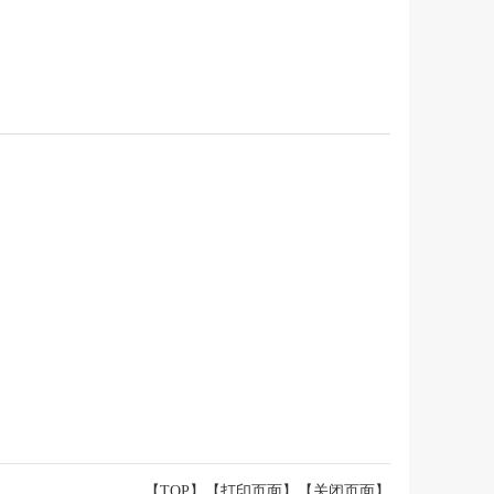
【TOP】
【
打印页面
】【
关闭页面
】