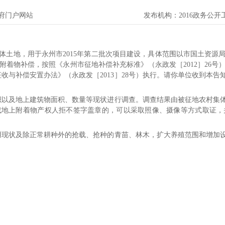
府门户网站
发布机构：
2016政务公
体土地，用于永州市2015年第二批次项目建设，具体范围以市国土资源
着物补偿，按照《永州市征地补偿补充标准》（永政发［2012］26
屋征收与补偿安置办法》（永政发［2013］28号）执行。请你单位收到本
积以及地上建筑物面积、数量等现状进行调查。调查结果由被征地农村集
或地上附着物产权人拒不签字盖章的，可以采取照像、摄像等方式取证，
用现状及除正常耕种外的抢载、抢种的青苗、林木，扩大养殖范围和增加