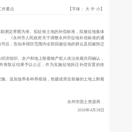
开工作要点
【字体：
大
中
小
】
局勘测定界图为准。拟征收土地的补偿标准，拟被征地集体
号） 、《永州市人民政府关于调整永州市征地补偿标准的通
告知书后，告知本辖区范围内全部拟被征地的群众及拟被拆迁
体经济组织、农户和地上附着物产权人依法依规共同确认，
并将取证结果予以公正，作为实施征地拆迁补偿安置的依
设施、追加放养各种养殖场，抢建或突击装修的土地上附着
永州市国土资源局
2016年4月18日