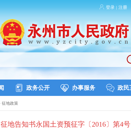
登录
|
注册
闻
政务公开
办事服务
政民
>
征地政策
征地告知书永国土资预征字〔2016〕第4号