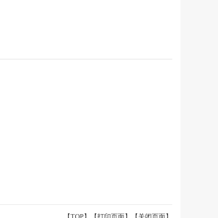
【TOP】
【
打印页面
】【
关闭页面
】