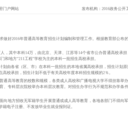
府门户网站
发布机构：
2016政务公
做好2016年普通高等教育招生计划编制和管理工作。根据教育部公布的
1万人，其中本科14万，由北京、天津、江苏等14个省市公办普通高校承
门和地方“211工程”学校为主的本科一批招生高校承担。
计划由各省（区、市）在本科一批招生的本地省属高校承担，招生计划原
点高校承担，招生计划不低于有关高校年度本科招生规模的2％。
普通高等教育的校数和规模，各类成人高校和广播电视大学不得挂靠举
育、专科层次院校举办本科层次教育。对招生办学行为不规范和办学条
面向地方招收无军籍学生开展普通或成人高等教育，各地各部门不得向
生学籍电子注册、不发放毕业生就业报到证。