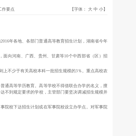
开工作要点
【字体：
大
中
小
】
2016年各地、各部门普通高等教育招生计划，湖南省今年
担，面向河南、广西、贵州、甘肃等10个中西部省（区）招
则上不少于有关高校本科一批招生规模的3％。重点高校农
办普通高等学历教育。高等学校不得借联合办学的名义，擅
件达不到规定要求的学校，主管部门要坚决调减招生规模并
军事院校下达招生计划或在军事院校设立办学点。对军事院