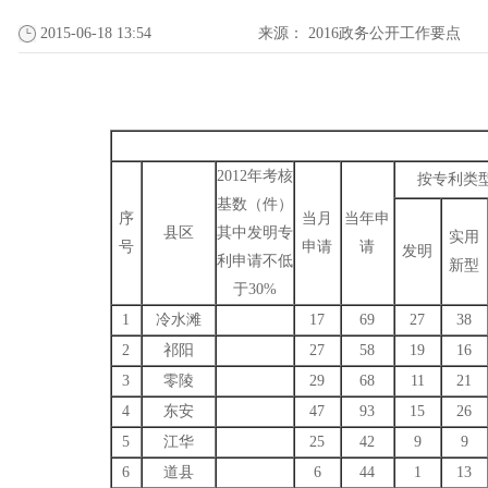
2015-06-18 13:54
来源：
2016政务公开工作要点
2012年考核
按专利类
基数（件）
序
当月
当年申
县区
其中发明专
实用
号
申请
请
发明
利申请不低
新型
于30%
1
冷水滩
17
69
27
38
2
祁阳
27
58
19
16
3
零陵
29
68
11
21
4
东安
47
93
15
26
5
江华
25
42
9
9
6
道县
6
44
1
13