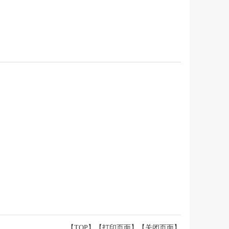
【TOP】
【
打印页面
】【
关闭页面
】