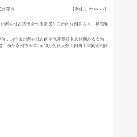
开工作要点
【字体：
大
中
小
】
个市州所在城市环境空气质量居前三位的分别是吉首、岳阳和
评价，14个市州所在城市的空气质量排名从好到差依次为：
，虽然永州市今年1至10月优良天数比例与上年同期相比