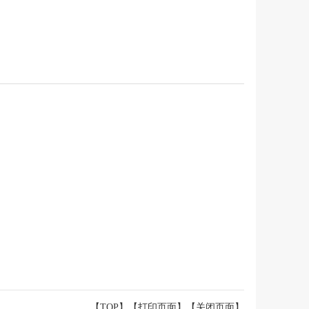
【TOP】
【
打印页面
】【
关闭页面
】