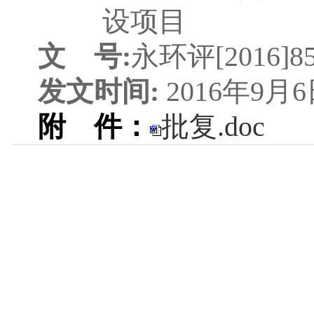
设项目
文
号
:
永环评[201
6
]
8
发文时间
:
2016
年
9
月
6
附
件：
批复.doc