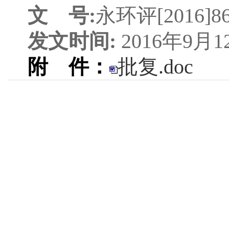
文
号
:
永环评[201
6
]
8
发文时间
:
2016
年
9
月
1
附
件：
批复.doc