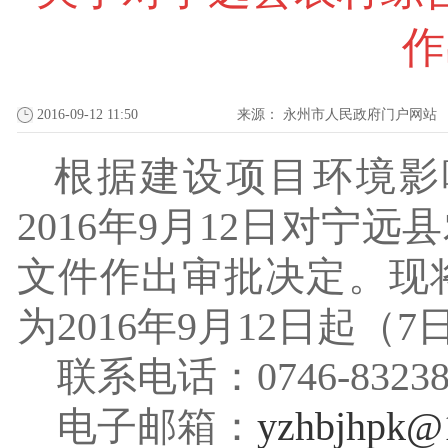
作
2016-09-12 11:50
来源：
永州市人民政府门户网站
根据建设项目环境影
2016
年
9
月
12
日对
宁远县
文件作出审批决定。现
为
2016
年
9
月
12
日起（
7
联系电话：
0746-8323
电子邮箱：
yzhbjhpk@