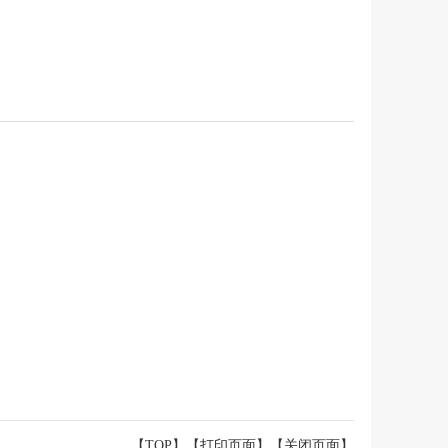
【TOP】
【
打印页面
】【
关闭页面
】