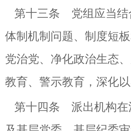
第十三条 党组应当结
体制机制问题、制度短板
党治党、净化政治生态、
教育、警示教育，深化以
第十四条 派出机构在
及基层党委、基层纪委审