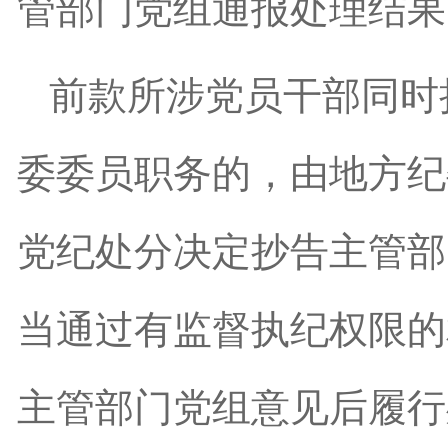
管部门党组通报处理结果
前款所涉党员干部同时
委委员职务的，由地方纪
党纪处分决定抄告主管部
当通过有监督执纪权限的
主管部门党组意见后履行