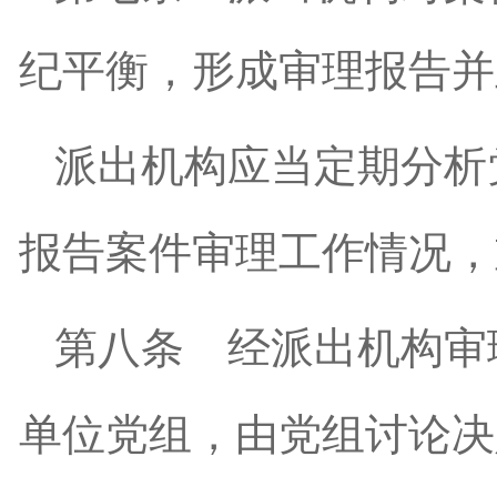
纪平衡，形成审理报告并
派出机构应当定期分析
报告案件审理工作情况，
第八条 经派出机构审
单位党组，由党组讨论决