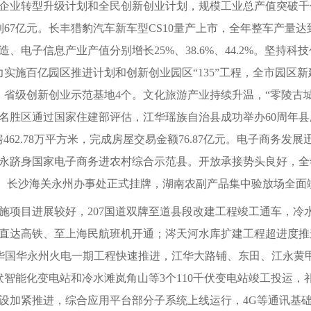
企业转型升级计划和全民创新创业计划，规模工业总产值突破千亿
67亿元。长丰猎豹汽车新车型CS10量产上市，全年整车产量达
电子信息产业产值分别增长25%、38.6%、44.2%。坚持科
力实施百亿园区推进计划和创新创业园区“135”工程，全市园区新建
、省级创新创业示范基地4个。文化旅游产业持续升温，“零陵古
名胜区通过国家住建部评估，江华瑶族自治县成功举办60周年县
62.78万平方米，完成房屋交易金额76.87亿元。电子商务发
永跻身国家电子商务进农村综合示范县。开放承接势头良好，全年
美元。长沙海关永州办事处正式挂牌，湖南农副产品集中验放场全面
施项目进展较好，207国道双牌至道县段改建工程竣工通车，冷
深圳直达高铁、至上海民航班机开通；涔天河水库扩建工程超进度
；神华国华永州火电一期工程快速推进，江华大路铺、东田、江永
伏智能化变电站和冷水滩岚角山等3个110千伏变电站竣工投运，
设加紧推进，综合应用平台部分子系统上线运行，4G等通讯基