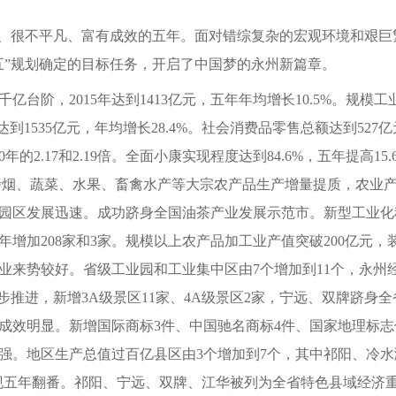
要、很不平凡、富有成效的五年。面对错综复杂的宏观环境和艰
五”规划确定的目标任务，开启了中国梦的永州新篇章。
亿台阶，2015年达到1413亿元，五年年均增长10.5%。规模工
资达到1535亿元，年均增长28.4%。社会消费品零售总额达到52
10年的2.17和2.19倍。全面小康实现程度达到84.6%，五年提高15.
。粮食、烤烟、蔬菜、水果、畜禽水产等大宗农产品生产增量提质，农
业园区发展迅速。成功跻身全国油茶产业发展示范市。新型工业化
010年增加208家和3家。规模以上农产品加工业产值突破200亿
业来势较好。省级工业园和工业集中区由7个增加到11个，永州
步推进，新增3A级景区11家、4A级景区2家，宁远、双牌跻身
效明显。新增国际商标3件、中国驰名商标4件、国家地理标志保
强。地区生产总值过百亿县区由3个增加到7个，其中祁阳、冷水滩
实现五年翻番。祁阳、宁远、双牌、江华被列为全省特色县域经济