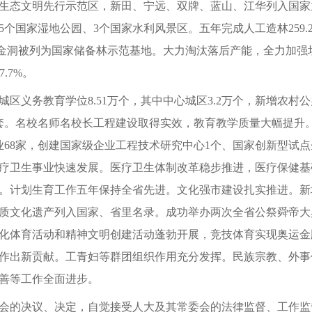
生态文明先行示范区，新田、宁远、双牌、蓝山、江华列入国家
个国家湿地公园、3个国家水利风景区。五年完成人工造林259.2
县，金洞被列为国家储备林示范基地。大力淘汰落后产能，全力加
.7%。
义务教育学位8.51万个，其中中心城区3.2万个，新增农村公
25套。名校名师名校长工程建设取得实效，教育教学质量大幅提
术企业68家，创建国家级企业工程技术研究中心1个、国家创新型试
疗卫生事业快速发展。医疗卫生体制改革稳步推进，医疗保健基
。计划生育工作五年保持全省先进。文化强市建设扎实推进。新增
质文化遗产列入国家、省里名录。成功举办两次全省公祭舜帝大
化体育活动和精神文明创建活动蓬勃开展，竞技体育实现奥运金
作出新贡献。工青妇等群团组织作用充分发挥。民族宗教、外事
善等工作全面进步。
会的决议、决定，自觉接受人大及其常委会的法律监督、工作监