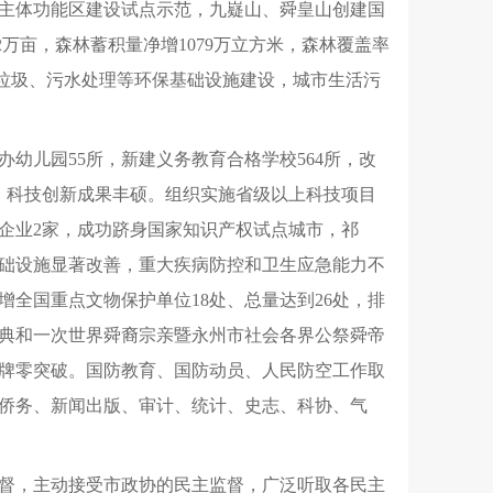
主体功能区建设试点示范，九嶷山、舜皇山创建国
万亩，森林蓄积量净增1079万立方米，森林覆盖率
强垃圾、污水处理等环保基础设施建设，城市生活污
办幼儿园55所，新建义务教育合格学校564所，改
升。科技创新成果丰硕。组织实施省级以上科技项目
点企业2家，成功跻身国家知识产权试点城市，祁
础设施显著改善，重大疾病防控和卫生应急能力不
全国重点文物保护单位18处、总量达到26处，排
典和一次世界舜裔宗亲暨永州市社会各界公祭舜帝
牌零突破。国防教育、国防动员、人民防空工作取
侨务、新闻出版、审计、统计、史志、科协、气
督，主动接受市政协的民主监督，广泛听取各民主