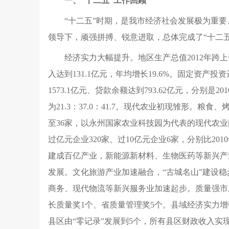
一、“十二五”工作回顾
“十二五”时期，是我市经济社会发展极为重
领导下，顽强拼搏、锐意进取，总体完成了“十二
经济实力大幅提升。地区生产总值2012年跨上千
入达到131.1亿元，年均增长19.6%。固定资产投
1573.1亿元、贷款余额达到793.62亿元，分别是20
为21.3：37.0：41.7。现代农业初现雏形
至36家，以永州国家农业科技园为代表的现代农
过亿元企业320家、过10亿元企业6家，分别比2
建成百亿产业，新能源新材料、生物医药等新兴产
发展。文化旅游产业加速融合，“古城名山”建设稳
商务、现代物流等新兴服务业加速起步。质量强市成
长质量奖1个、省质量管理奖5个。县域经济实力增
县区由“零记录”发展到5个，所有县区财政收入