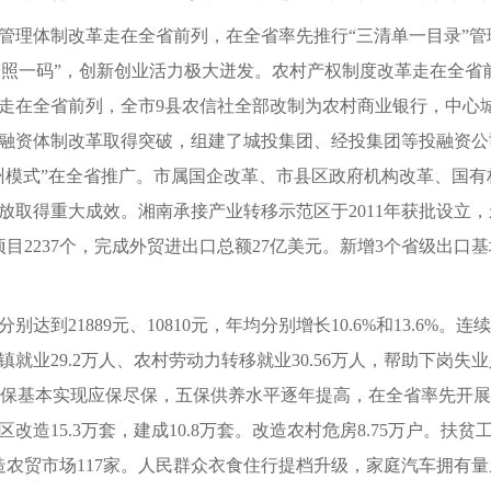
管理体制改革走在全省前列，在全省率先推行“三清单一目录”
“一照一码”，创新创业活力极大迸发。农村产权制度改革走在全
走在全省前列，全市9县农信社全部改制为农村商业银行，中心
融资体制改革取得突破，组建了城投集团、经投集团等投融资公司
州模式”在全省推广。市属国企改革、市县区政府机构改革、国
放取得重大成效。湘南承接产业转移示范区于2011年获批设立
业转移项目2237个，完成外贸进出口总额27亿美元。新增3个省级
达到21889元、10810元，年均分别增长10.6%和13.6
业29.2万人、农村劳动力转移就业30.56万人，帮助下岗失业
城乡低保基本实现应保尽保，五保供养水平逐年提高，在全省率先
造15.3万套，建成10.8万套。改造农村危房8.75万户。扶
农贸市场117家。人民群众衣食住行提档升级，家庭汽车拥有量从6