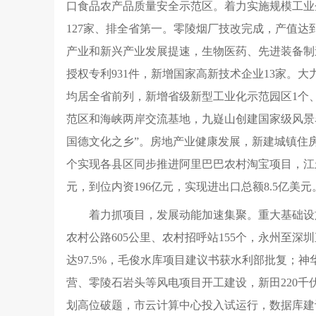
口食品农产品质量安全示范区。着力实施规模工业
127家、排全省第一。零陵烟厂技改完成，产值达到
产业和新兴产业发展提速，生物医药、先进装备制造、
授权专利931件，新增国家高新技术企业13家。大
均居全省前列，新增省级新型工业化示范园区1个
范区和海峡两岸交流基地，九嶷山创建国家级风景
国德文化之乡”。房地产业健康发展，新建城镇住房4
个实现各县区同步推进阿里巴巴农村淘宝项目，江
元，到位内资196亿元，实现进出口总额8.5亿
着力抓项目，发展动能加速集聚。重大基础设
农村公路605公里、农村招呼站155个，永州至
达97.5%，毛俊水库项目建议书获水利部批复
营、零陵石岩头等风电项目开工建设，新田220千
划高位破题，市云计算中心投入试运行，数据库建