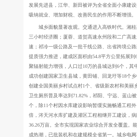
发展先进县，江华、新田被评为全省全面小康建设提
吸纳就业、增加财税、改善民生的作用不断增强。
城乡面貌显著改观。交通进入高铁时代。湘桂
三小时经济圈；厦蓉、道贺高速永州段和二广高速永
速；祁冷一级公路及一批干线公路、出省跨境公路
提质强力推进，建成区面积由54.8平方公里拓展到
聚辐射能力增强，人口过10万的县城达到6个，其
成功创建国家卫生县城，黄田铺、回龙圩等18个乡
创建全国美丽乡村试点村1个、省级新农村和美丽乡
卫生厕所普及率达到71.82%，祁阳、宁远、蓝山
个，除11个村因水库建设影响暂缓实施畅通工程外
倍，涔天河水库扩建及灌区工程相继开工建设，病
36.26万亩。全市实现国家农业综合开发全覆
成热潮，已批装机和在建规模全省第一。城乡电网