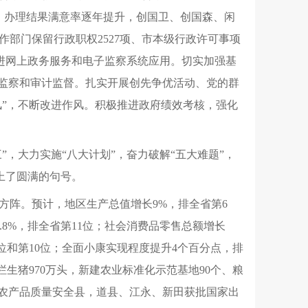
件，办理结果满意率逐年提升，创国卫、创国森、闲
部门保留行政职权2527项、市本级行政许可事项
推进网上政务服务和电子监察系统应用。切实加强基
政监察和审计监督。扎实开展创先争优活动、党的群
风”，不断改进作风。积极推进政府绩效考核，强化
”，大力实施“八大计划”，奋力破解“五大难题”，
上了圆满的句号。
方阵。预计，地区生产总值增长9%，排全省第6
7.8%，排全省第11位；社会消费品零售总额增长
第8位和第10位；全面小康实现程度提升4个百分点，排
，出栏生猪970万头，新建农业标准化示范基地90个、粮
全国农产品质量安全县，道县、江永、新田获批国家出