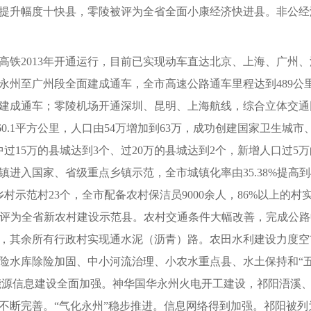
升幅度十快县，零陵被评为全省全面小康经济快进县。非公经济活
高铁2013年开通运行，目前已实现动车直达北京、上海、广州
州至广州段全面建成通车，全市高速公路通车里程达到489公里
建成通车；零陵机场开通深圳、昆明、上海航线，综合立体交通
60.1平方公里，人口由54万增加到63万，成功创建国家卫生
中过15万的县城达到3个、过20万的县城达到2个，新增人口过
镇进入国家、省级重点乡镇示范，全市城镇化率由35.38%提高
村示范村23个，全市配备农村保洁员9000余人，86%以上的村
被评为全省新农村建设示范县。农村交通条件大幅改善，完成公路畅通
，其余所有行政村实现通水泥（沥青）路。农田水利建设力度空前，五
险水库除险加固、中小河流治理、小农水重点县、水土保持和“
盖。能源信息建设全面加强。神华国华永州火电开工建设，祁阳浯溪
不断完善。“气化永州”稳步推进。信息网络得到加强。祁阳被列