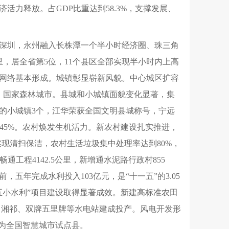
力释放。占GDP比重达到58.3%，支撑发展、
、深圳，永州融入长株潭一个半小时经济圈、珠三角
，居全省第5位，11个县区全部实现半小时内上高
网络基本形成。城镇彰显崭新风貌。中心城区扩容
城市、国家森林城市。县城和小城镇面貌变化显著，集
5万的小城镇3个，江华荣获全国文明县城称号，宁远
到45%。农村焕发生机活力。新农村建设扎实推进，
实现清扫保洁，农村生活垃圾集中处理率达到80%，
工程4142.5公里，新增通水泥路行政村855
年完成水利投入103亿元，是“十一五”的3.05
五小水利”项目建设取得显著成效。新建高标准农田
、湘祁、双牌五里牌等水电站建成投产。风电开发形
为全国智慧城市试点县。