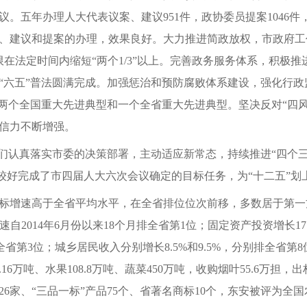
。五年办理人大代表议案、建议951件，政协委员提案1046
、建议和提案的办理，效果良好。大力推进简政放权，市政府工作
限在法定时间内缩短“两个1/3”以上。完善政务服务体系，积极
“六五”普法圆满完成。加强惩治和预防腐败体系建设，强化行
出两个全国重大先进典型和一个全省重大先进典型。坚决反对“四
信力不断增强。
我们认真落实市委的决策部署，主动适应新常态，持续推进“四个三
，较好完成了市四届人大六次会议确定的目标任务，为“十二五”划
标增速高于全省平均水平，在全省排位位次前移，多数居于第一
速自2014年6月份以来18个月排全省第1位；固定资产投资增长1
，排全省第3位；城乡居民收入分别增长8.5%和9.5%，分别排全省
6万吨、水果108.8万吨、蔬菜450万吨，收购烟叶55.6万担
26家、“三品一标”产品75个、省著名商标10个，东安被评为