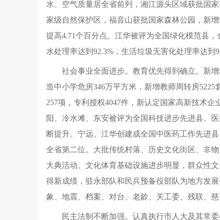
水、空气质量居全省前列，湘江源头区域获批国家
家级自然保护区，福音山获批国家森林公园，新增5
提高4.71个百分点。江华被评为全国绿化模范
水处理率达到92.3%，生活垃圾无害化处理率达到97
社会事业全面进步。教育优先得到确立。新增城区
造中小学危房346万平方米，新增教师周转房52
257项，专利授权4047件，新认定国家高新技
阳、冷水滩、东安被评为全国科技进步先进县。医
断提升。宁远、江华创建成全国中医药工作先进县
全省第二位。大批传统村落、历史文化街区、非物
大典活动。文化体育基础设施进步明显，群众性文
得新成绩，驻永部队和民兵预备役部队为地方发展
象、地震、档案、对台、老龄、关工委、残联、慈
民主法制不断加强。认真执行市人大及其常委