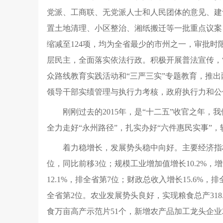
党派、工商联、无党派人士和人民团体的意见、建议
置土地清理、小区整治、湘纸搬迁等一批重点议案
缩减至124项，均为全省最少的市州之一，审批时
层民主，全面落实依法行政。积极开展普法宣传，
众路线教育实践活动和“三严三实”专题教育，推
领导干部实绩管理与执行力考核，政府执行力和公
刚刚过去的2015年，是“十二五”收官之年，
全力走好“永州路径”，扎实办好“六件惠民实事”
着力稳增长，发展势头稳中向好。主要经济指
位，同比前移3位；规模工业增加值增长10.2%，增
12.1%，排全省第7位；财政总收入增长15.6%
全省第2位。农业发展势头良好，实现粮食总产318.1
食万亩高产示范片51个，新增农产品加工龙头企业