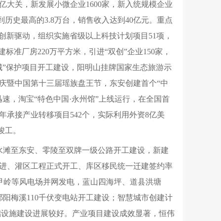
大关，新发展小微企业1600家，新入统规模企业
到历史最高的3.8万台，销售收入达到40亿元。重点
技创新驱动，组织实施省级以上科技计划项目51项，
标准厂房220万平方米，引进“双创”企业150家，
城”保护项目开工建设，阳明山挂牌国家生态旅游示
庆暨中国第十三届瑶族盘王节，东安创建首个“中
展迅速，淘宝“特色中国·永州馆”上线运行，在全国首
承接产业转移项目542个，实际利用外资8亿美
竣工。
水滩至东安、零陵至双牌一级公路开工建设，新建
推进、灌区工程正式开工、库区移民统一迁建签约率
黄甲岭等风电场并网发电，蓝山四海坪、道县洪塘
祁阳梅溪110千伏变电站开工建设；智慧城市创建计
础设施建设进展较好。产业项目建设成效显著，恒伟