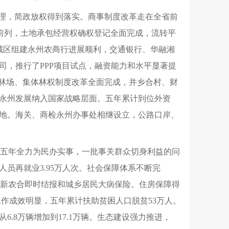
管理，简政放权得到落实。商事制度改革走在全省前
省前列，土地承包经营权确权登记全面完成，流转平
城区组建永州农商行进展顺利，交通银行、华融湘
，推行了PPP项目试点，融资能力和水平显著提
有林场、集体林权制度改革全面完成，并乡合村、财
，永州发展纳入国家战略层面。五年累计到位外资
出口基地。海关、商检永州办事处相继设立，公路口岸、
%。连续五年全力为民办实事，一批事关群众切身利益的问
人员再就业3.95万人次。社会保障体系不断完
开展新农合即时结报和城乡居民大病保险。住房保障得
贫工作成效明显，五年累计扶助贫困人口脱贫53万人。
.8万辆增加到17.1万辆。生态建设强力推进，