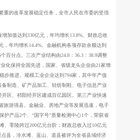
巨繁重的改革发展稳定任务，全市人民在市委的坚强
业增加值达到330亿元，年均增长13.8%。财政总收
7亿元，年均增长14.4%。金融机构各项存款余额达到
6个百分点。三次产业结构由24.8：36.3：38.9调整
业产业化保持全国先进，国家、省级龙头企业由21家增
稳步推进。规模工业企业达到794家，其中年产值
元，装备制造、矿产品加工、轻纺制鞋、电子信息产业
经开区、祁阳经开区建成百亿园区。第三产业快速
全省旅游强县。金融业、房地产业等发展迅速，电子
护产品2个、“国字号”质量检测中心1个，荣获省
、零陵跨过200亿元台阶；财政总收入过10亿元
重点县，冷水滩、蓝山、道县被评为全省县域经济