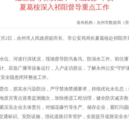
夏葛桉深入祁阳督导重点工作
发布机构：
永州市数据局（营
）7月2日，永州市人民政府副市长、市公安局局长夏葛桉赴祁阳
水位、河道行洪状况，现场督导防汛备汛、防溺水工作。前往潘
、应急广播等设备运行，入户走访群众，了解永州公安“守护潇湘
查安全隐患闭环整改工作。
责任，抓实水污染防治，严守禁渔禁捕要求，持续优化水生态；
质灾害点巡查监测频次，加快推进工程治理，健全防灾减灾救灾体
紧压实企业主体责任，对烟花爆竹等生产、储存企业，紧盯问题
善交通标识、安防设施，强化道路日常管护，全面提升道路安全水