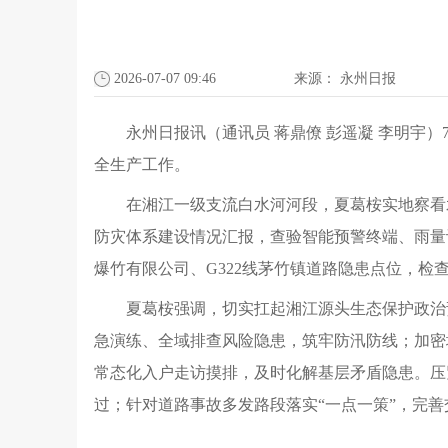
2026-07-07 09:46
来源：
永州日报
永州日报讯（通讯员 蒋鼎僚 彭遥凝 李明宇
全生产工作。
在湘江一级支流白水河河段，夏葛桉实地察看
防灾体系建设情况汇报，查验智能预警终端、雨量计
爆竹有限公司、G322线茅竹镇道路隐患点位，检
夏葛桉强调，切实扛起湘江源头生态保护政治
急演练、全域排查风险隐患，筑牢防汛防线；加密地
常态化入户走访摸排，及时化解基层矛盾隐患。压
过；针对道路事故多发路段落实“一点一策”，完