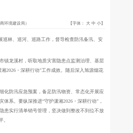
商环境建设局）
【字体：
大
中
小
】
开展巡林、巡河、巡路工作，督导检查防汛备汛、安
市镇龙溪村，听取地质灾害隐患点监测治理、基层
2026・深耕行动”工作成效。随后深入旭源烟花
细化防汛应急预案，备足防汛物资、常态化开展应
系。要纵深推进“守护潇湘2026・深耕行动”，
隐患实行清单销号管理，坚决做到整改不到位不放
平。