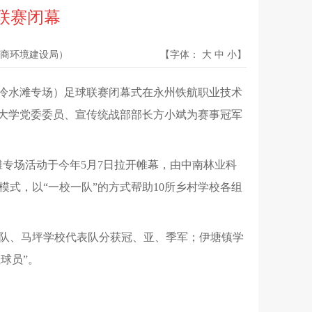
联赛闭幕
商环境建设局）
【字体：
大
中
小
】
目（冷水滩专场）足球联赛闭幕式在永州铁航职业技术
技大学党委委员、宣传统战部部长方小斌为赛事冠军
滩专场活动于今年5月7日拉开帷幕，由中南林业科
模式，以“一校一队”的方式帮助10所乡村学校各组
队、马坪学校代表队分获冠、亚、季军；伊塘镇学
球员”。