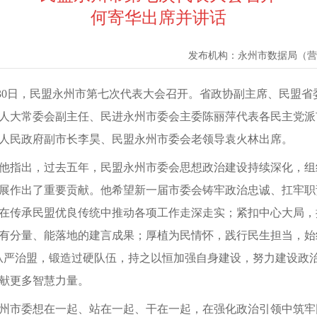
何寄华出席并讲话
发布机构：
永州市数据局（营
至30日，民盟永州市第七次代表大会召开。省政协副主席、民盟
人大常委会副主任、民进永州市委会主委陈丽萍代表各民主党派
人民政府副市长李昊、民盟永州市委会老领导袁火林出席。
他指出，过去五年，民盟永州市委会思想政治建设持续深化，组
展作出了重要贡献。他希望新一届市委会铸牢政治忠诚、扛牢职
在传承民盟优良传统中推动各项工作走深走实；紧扣中心大局，
有分量、能落地的建言成果；厚植为民情怀，践行民生担当，始终
从严治盟，锻造过硬队伍，持之以恒加强自身建设，努力建设政
献更多智慧力量。
州市委想在一起、站在一起、干在一起，在强化政治引领中筑牢