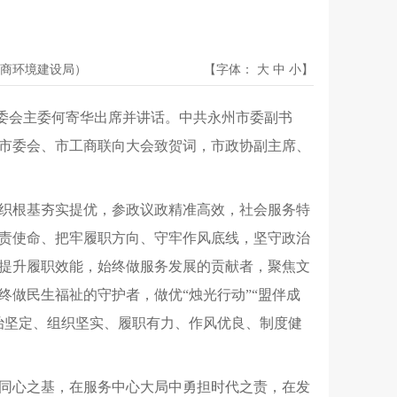
商环境建设局）
【字体：
大
中
小
】
省委会主委何寄华出席并讲话。中共永州市委副书
市委会、市工商联向大会致贺词，市政协副主席、
织根基夯实提优，参政议政精准高效，社会服务特
责使命、把牢履职方向、守牢作风底线，坚守政治
提升履职效能，始终做服务发展的贡献者，聚焦文
做民生福祉的守护者，做优“烛光行动”“盟伴成
治坚定、组织坚实、履职有力、作风优良、制度健
同心之基，在服务中心大局中勇担时代之责，在发