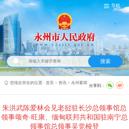
导航
搜索
您现在所在的位置 :
首页
>
资讯
>
永州要闻
分享到：
朱洪武陈爱林会见老挝驻长沙总领事馆总
领事颂奇·旺康、缅甸联邦共和国驻南宁总
领事馆总领事吴觉梭登