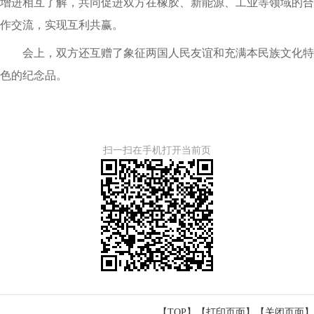
增进相互了解，共同促进双方在橡胶、新能源、工业等领域的合
作交流，实现互利共赢。
会上，双方还互赠了象征两国人民友谊和充满本民族文化特
色的纪念品。
扫一扫在手机打开当前页
【TOP】
【
打印页面
】【
关闭页面
】