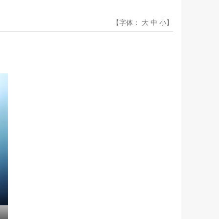
【字体：
大
中
小
】