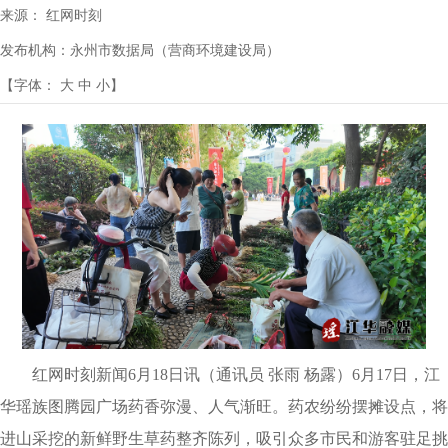
来源：
红网时刻
发布机构：
永州市数据局（营商环境建设局）
【字体：
大
中
小
】
红网时刻新闻6月18日讯
（通讯员 张雨 杨露）6月17日，江
华瑶族图腾园广场药香弥漫、人气渐旺。药农纷纷摆摊设点，将
进山采挖的新鲜野生草药整齐陈列，吸引众多市民和游客驻足挑