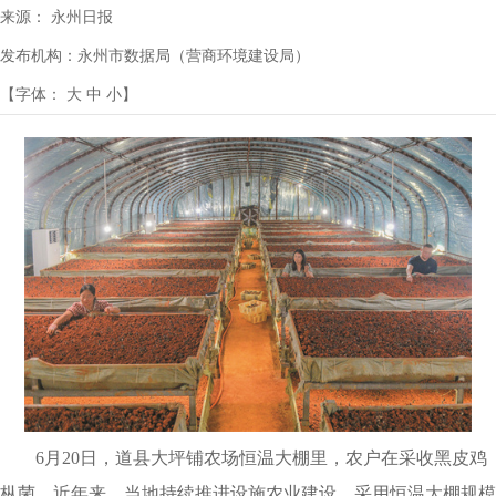
来源：
永州日报
发布机构：
永州市数据局（营商环境建设局）
【字体：
大
中
小
】
6月20日，道县大坪铺农场恒温大棚里，农户在采收黑皮鸡
枞菌。近年来，当地持续推进设施农业建设，采用恒温大棚规模