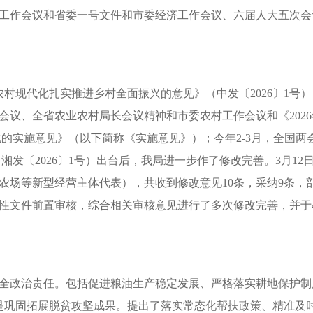
工作会议和省委一号文件和市委经济工作会议、六届人大五次会
村现代化扎实推进乡村全面振兴的意见》（中发〔2026〕1号）
会议、全省农业农村局长会议精神和市委农村工作会议和《202
化的实施意见》（以下简称《实施意见》）
；
今年2-3月
，
全国两
发〔2026〕1号）出台后
，
我局进一步作了修改完善
。
3月12
农场等新型经营主体代表）
，
共收到修改意见10条
，
采纳9条
，
性文件前置审核
，
综合相关审核意见进行了多次修改完善
，
并于
全政治责任
。
包括促进粮油生产稳定发展、严格落实耕地保护制
是巩固拓展脱贫攻坚成果
。
提出了落实常态化帮扶政策、精准及