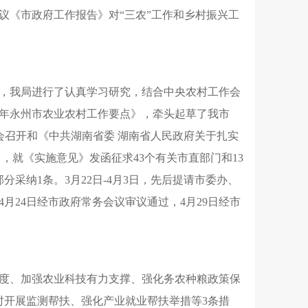
议《市政府工作报告》对“三农”工作和乡村振兴工
，
我局进行了认真学习研究
，
结合中央农村工作会
6年永州市农业农村工作要点》
，
牵头起草了我市
会召开和《中共湖南省委 湖南省人民政府关于扎实
日
，
就《实施意见》发函征求43个有关市直部门和13
部分采纳1条
。
3月22日-4月3日
，
先后提请市委办、
4月24日经市政府常务会议审议通过
，
4月29日经市
度、加强农业科技有力支撑、强化务农种粮政策保
时开展监测帮扶、强化产业就业帮扶举措等3条措