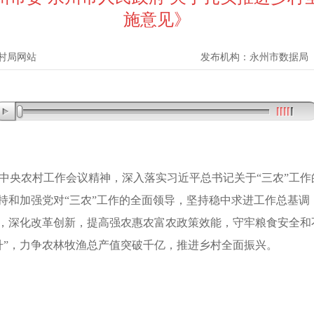
施意见》
村局网站
发布机构：
永州市数据局
中央农村工作会议精神
，
深入落实习近平总书记关于“三农”工
持和加强党对“三农”工作的全面领导
，
坚持稳中求进工作总基调
，
深化改革创新
，
提高强农惠农富农政策效能
，
守牢粮食安全和
”
，
力争农林牧渔总产值突破千亿
，
推进乡村全面振兴
。