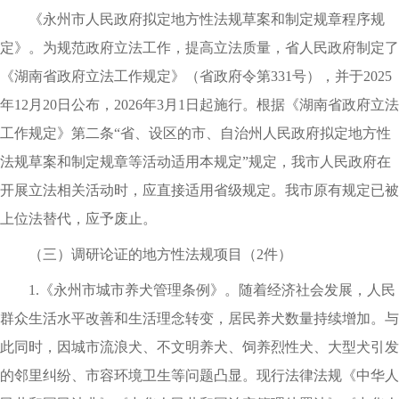
《永州市人民政府拟定地方性法规草案和制定规章程序规
定》
。
为规范政府立法工作
，
提高立法质量
，
省人民政府制定了
《湖南省政府立法工作规定》（省政府令第331号）
，
并于2025
年12月20日公布
，
2026年3月1日起施行
。
根据《湖南省政府立法
工作规定》第二条“省、设区的市、自治州人民政府拟定地方性
法规草案和制定规章等活动适用本规定”规定
，
我市人民政府在
开展立法相关活动时
，
应直接适用省级规定
。
我市原有规定已被
上位法替代
，
应予废止
。
（三）调研论证的地方性法规项目（2件）
1.《永州市城市养犬管理条例》
。
随着经济社会发展
，
人民
群众生活水平改善和生活理念转变
，
居民养犬数量持续增加
。
与
此同时
，
因城市流浪犬、不文明养犬、饲养烈性犬、大型犬引发
的邻里纠纷、市容环境卫生等问题凸显
。
现行法律法规《中华人