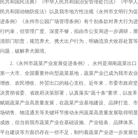
民共和国民法典》《中华人民共和国治安管理处罚法》《中华人
民共和国动物防疫法》以及我市地方性法规《永州市文明行为促
进条例》《永州市公园广场管理条例》有个别条款对养犬行为进
行约束
，
但管理广度、深度不够
，
拟由市公安局进一步调研
，
厘
清部门职责
，
规范养犬、携犬出户行为
，
明确流浪犬收容处置等
问题
，
破解养犬困境
。
2.《永州市蔬菜产业发展促进条例》
。
永州是湖南蔬菜出口
第一大市、全国重要外向型蔬菜基地
，
蔬菜产业已成为我市农业
增效、农民增收、外贸出口的核心支柱
。
近年来
，
市委市政府坚
决贯彻省委、省政府决策部署
，
认真落实“蔬十条”要求
，
以改革
赋能蔬菜产业高质量发展
，
在蔬菜产业基地建设、品牌打造、市
场销售、物流通关等关键环节推动永州蔬菜高质量发展取得明显
成效
，
但当前我市蔬菜产业在基础设施、产业链条、品牌体系、
平台建设等方面仍存在一些不足
，
制约着蔬菜产业进一步发展壮