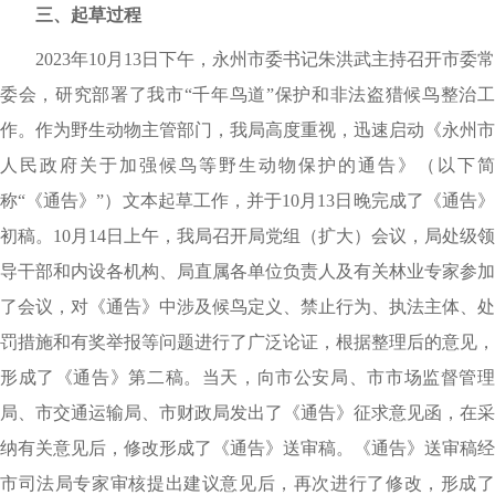
三、起草过程
2023年10月13日下午
，
永州市委书记朱洪武主持召开市委常
委会
，
研究部署了我市“千年鸟道”保护和非法盗猎候鸟整治
作
。
作为野生动物主管部门
，
我局高度重视
，
迅速启动《永州市
人民政府关于加强候鸟等野生动物保护的通告》（以下简
称“《通告》”）文本起草工作
，
并于10月13日晚完成了《通告
初稿
。
10月14日上午
，
我局召开局党组（扩大）会议
，
局处级领
导干部和内设各机构、局直属各单位负责人及有关林业专家参加
了会议
，
对《通告》中涉及候鸟定义、禁止行为、执法主体、处
罚措施和有奖举报等问题进行了广泛论证
，
根据整理后的意见
，
形成了《通告》第二稿
。
当天
，
向市公安局、市市场监督管
局、市交通运输局、市财政局发出了《通告》征求意见函
，
在采
纳有关意见后
，
修改形成了《通告》送审稿
。
《通告》送审稿经
市司法局专家审核提出建议意见后
，
再次进行了修改
，
形成