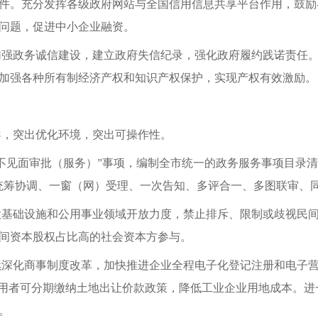
件
。
充分发挥各级政府网站与全国信用信息共享平台作用
，
鼓励
问题
，
促进中小企业融资
。
加强政务诚信建设
，
建立政府失信纪录
，
强化政府履约践诺责任
加强各种所有制经济产权和知识产权保护
，
实现产权有效激励
。
导
，
突出优化环境
，
突出可操作性
。
不见面审批（服务）
”
事项
，
编制全市统一的政务服务事项目录清
统筹协调、一窗（网）受理、一次告知、多评合一、多图联审、
大基础设施和公用事业领域开放力度
，
禁止排斥、限制或歧视民
间资本股权占比高的社会资本方参与
。
续深化商事制度改革
，
加快推进企业全程电子化登记注册和电子
用者可分期缴纳土地出让价款政策
，
降低工业企业用地成本
。
进
。