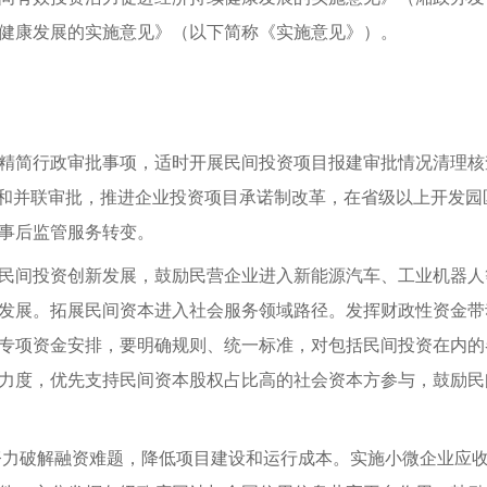
健康发展的实施意见》（以下简称《实施意见》）
。
精简行政审批事项
，
适时开展民间投资项目报建审批情况清理核
和并联审批
，
推进企业投资项目承诺制改革
，
在省级以上开发园
事后监管服务转变
。
民间投资创新发展
，
鼓励民营企业进入新能源汽车、工业机器人
发展
。
拓展民间资本进入社会服务领域路径
。
发挥财政性资金带
专项资金安排
，
要明确规则、统一标准
，
对包括民间投资在内的
力度
，
优先支持民间资本股权占比高的社会资本方参与
，
鼓励民
努力破解融资难题
，
降低项目建设和运行成本
。
实施小微企业应