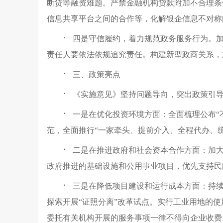
断贷等融资难题
。
严禁金融机构贷款附加不合理条
信息共享平台之间的合作等
，
化解银企信息不对称
⠂
四是守信履约
，
着力规范政务服务行为
。
责任人要依法依规追究责任
。
构建新型政商关系
，
⠂
三、政策亮点
⠂
《实施意见》坚持问题导向
，
突出政策引
⠂
一是在优化投资环境方面
：
全面梳理公布
“
范
，
全面推行
“一家牵头、提前介入、全程代办、
⠂
二是在推进政府和社会资本合作方面
：
加
政府推进的基础设施和公用事业项目
，
优先支持民
⠂
三是在降低项目建设和运行成本方面：
持
探索开展“证照分离”改革试点
。
实行工业用地的使
委托有关机构开展的服务事项一律不得向企业收费