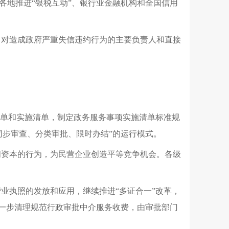
各地推进
“
银税互动
”
、银行业金融机构和全国信用
。
对造成政府严重失信违约行为的主要负责人和直接
单和实施清单
，
制定政务服务事项实施清单标准规
同步审查、分类审批、限时办结”的运行模式
。
间资本的行为
，
为民营企业创造平等竞争机会
。
各级
营业执照的发放和应用
，
继续推进
“多证合一”改革
，
一步清理规范行政审批中介服务收费
，
由审批部门