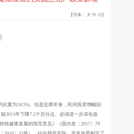
【字体：
大
中
小
】
的比重为
59.5
%
。
但是近两年来
，
民间投资增幅回
，
较2015年下降7.2个百分点
。
必须进一步深化改
持续健康发展的指导意见》（国办发〔
2017〕79
〔
2018〕32号）
，
结合我市实际
，
市
发改委
制定了