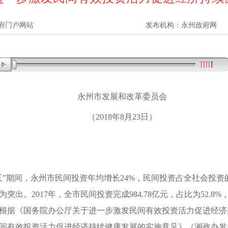
府门户网站
发布机构：
永州政府网
永州市发展和改革委员会
（
2018年8月23日）
五
”
期间
，
永州市
民间投资年均增长
2
4
%
，
民间投资占全社会投资
为突出
。
2017年
，
全市民间投资完成984.78亿元
，
占比为
52.8%
根据《国务院办公厅关于进一步激发民间有效投资活力促进经济
间有效投资活力促进经济持续健康发展的实施意见》（湘政办发