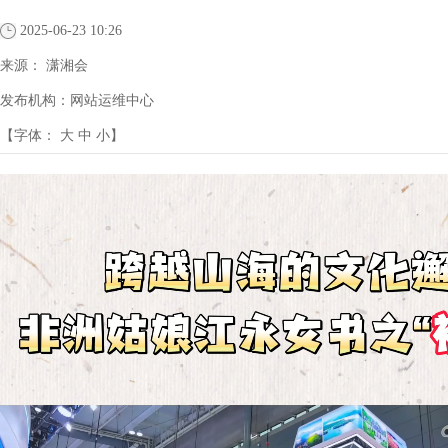
2025-06-23 10:26
来源：
潇湘会
发布机构：
网站运维中心
【字体：
大
中
小
】