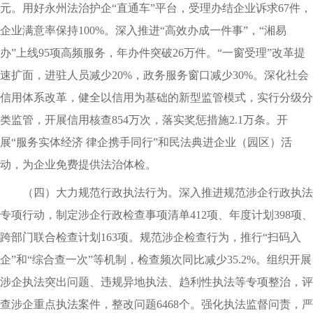
元。用好永州法治护企“直通车”平台，受理办结企业诉求67件，
企业满意率保持100%。深入推进“高效办成一件事”，“湘易
办”上线95项高频服务，年办件突破26万件。“一窗受理”改革提
速扩面，进驻人员减少20%，政务服务窗口减少30%。深化社会
信用体系改革，健全以信用为基础的新型监管模式，实行分级分
类监管，开展信用核查854万次，落实奖惩措施2.1万条。开
展“服务实体经济 律企携手同行”和民法典进企业（园区）活
动，为企业免费提供法治体检。
（四）大力规范行政执法行为。深入推进规范涉企行政执法
专项行动，制定涉企行政检查事项清单412项、年度计划398项、
跨部门联合检查计划163项。规范涉企检查行为，推行“扫码入
企”和“综合查一次”等机制，检查频次同比减少35.2%。组织开展
涉企执法突出问题、违规异地执法、趋利性执法等专项整治，评
查涉企重点执法案件，整改问题6468个。强化执法监督问责，严