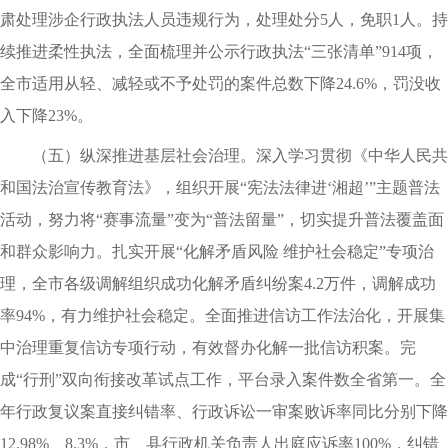
肃处理涉企行政执法人员违规行为，处理处分5人，免职1人。持
续推进柔性执法，全面梳理并公示行政执法“三张清单”914项，
全市适用从轻、减轻或不予处罚的案件总数下降24.6%，罚没收
入下降23%。
（五）纵深推进基层社会治理。深入学习贯彻《中华人民共
和国法治宣传教育法》，组织开展“宪法法律进‘湘超’”主题普法
活动，努力将“赛事流量”变为“普法留量”，切实提升普法覆盖面
和群众影响力。扎实开展“化解矛盾风险 维护社会稳定”专项治
理，全市各级调解组织成功化解矛盾纠纷案4.2万件，调解成功
率94%，有力维护社会稳定。全面推进信访工作法治化，开展集
中治理重复信访专项行动，有效督办化解一批信访积案。完
成“行刑”双向衔接改革试点工作，平台录入案件数全省第一。全
年行政复议案直接纠错率、行政诉讼一审案败诉率同比分别下降
12.98%、8.3%，市、县行政机关负责人出庭应诉率100%，纠错