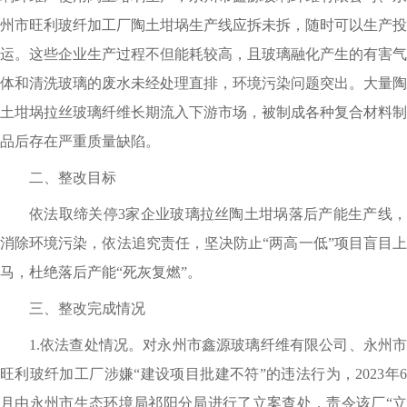
州市旺利玻纤加工厂陶土坩埚生产线应拆未拆，随时可以生产投
运。这些企业生产过程不但能耗较高，
且玻璃融化产生的有害气
体和清洗玻璃的废水未经处理直排，环境污染问题突出。大量陶
土坩埚拉丝玻璃纤维长期流入下游市场，被制成各种复合材料制
品后存在严重质量缺陷。
二、整改目标
依法取缔关停
3家企业玻璃拉丝陶土坩埚落后产能生产线
消除环境污染，依法追究责任，坚决防止“两高一低”项目盲目上
马，杜绝落后产能“死灰复燃”。
三、
整改完成情况
1.依法查处情况。对永州市鑫源玻璃纤维有限公司、永州市
旺利玻纤加工厂涉嫌“建设项目批建不符”的违法行为，2023年6
月由永州市生态环境局祁阳分局进行了立案查处，责令该厂“立