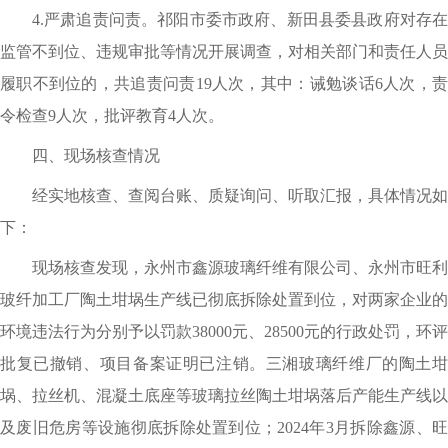
4.严肃追责问责。祁阳市委市政府、新田县委县政府对存在
监管不到位、违规审批等情况开展调查，对相关部门和责任人员
履职不到位的，共追责问责19人次，其中：诫勉谈话6人次，责
令检查9人次，批评教育4人次。
四、
现场核查情况
经实地核查、查阅台账、质疑询问、听取汇报，具体情况如
下：
现场核查发现，永州市鑫源玻璃纤维有限公司、永州市旺利
玻纤加工厂陶土坩埚生产线已彻底拆除处置到位，对两家企业的
环境违法行为分别予以罚款
38000元、28500元的行政处罚，环评
批复已撤销、项目备案证明已注销。三湘玻璃纤维厂的陶土坩
埚、拉丝机、混凝土底座等玻璃拉丝陶土坩埚落后产能生产线以
及废旧危房等设施彻底拆除处置到位；2024年3月拆除鑫源、旺