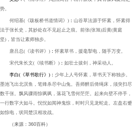
势。
何绍基(《跋板桥书道情词》)
：
山谷草法源于怀素，怀素得
法于张长史，其妙处在不见起止之痕。前张(张旭)后黄(黄庭
坚)，皆当让素师独步。
唐吕总(《读书评》)
：
怀素草书，援毫掣电，随手万变。
宋代朱长文(《续书断》)
：
如壮士拔剑，神采动人。
李白(《草书歌行》)：
少年上人号怀素，草书天下称独步。
墨池飞出北溟鱼，笔锋杀尽中山兔。吾师醉后倚绳床，须臾扫尽
数千张。飘风骤雨惊飒飒，落花飞雪何茫茫。起来向壁不停手，
一行数字大如斗。怳怳如闻神鬼惊，时时只见龙蛇走。左盘右蹙
如惊电，状同楚汉相攻战。
（来源：360百科）