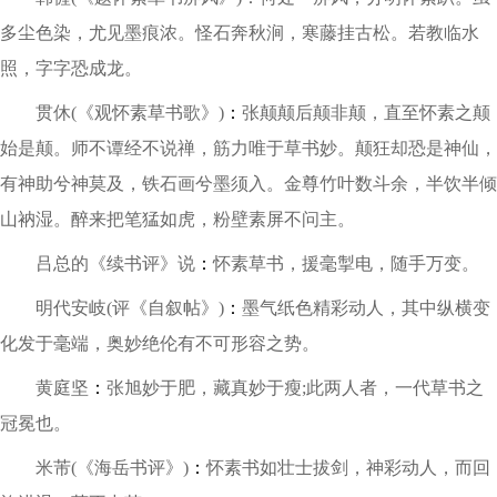
多尘色染，尤见墨痕浓。怪石奔秋涧，寒藤挂古松。若教临水
照，字字恐成龙。
贯休(《观怀素草书歌》)
：
张颠颠后颠非颠，直至怀素之颠
始是颠。师不谭经不说禅，筋力唯于草书妙。颠狂却恐是神仙，
有神助兮神莫及，铁石画兮墨须入。金尊竹叶数斗余，半饮半倾
山衲湿。醉来把笔猛如虎，粉壁素屏不问主。
吕总的《续书评》说
：
怀素草书，援毫掣电，随手万变。
明代安岐(评《自叙帖》)
：
墨气纸色精彩动人，其中纵横变
化发于毫端，奥妙绝伦有不可形容之势。
黄庭坚
：
张旭妙于肥，藏真妙于瘦;此两人者，一代草书之
冠冕也。
米芾(《海岳书评》)
：
怀素书如壮士拔剑，神彩动人，而回