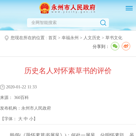
您现在所在的位置 :
首页
>
幸福永州
>
人文历史
>
草书文化
分享到：
历史名人对怀素草书的评价
2020-01-22 11:33
来源：
360百科
发布机构：
永州市人民政府
【字体：
大
中
小
】
韩偓(《题怀素草书屏风》)：何处一屏风，分明怀素趴。虽