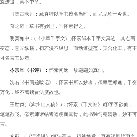
旋进退，莫不中节。
《集古录》
：
藏真特以草书擅名当时，而尤见珍于今世。
蒋之奇
：
草书有妙理，唯怀素得之。
明莫如中
：
(《小草千字文》)怀素绢本千字文真迹，其点画
变态，意匠纵横，初若漫不经思，而动遵型范，契合化工，有不
可名言其妙者。
岑宗旦《书评》：
怀素闲逸，故翩翩如真仙。
沈右《书画题跋记》
：
怀素书所以妙者，虽率意颠逸，千变
万化，终不离魏晋法度故也。
王世贞(《弇州山人稿》)
：
(怀素《千文帖》)①字字欲仙，
笔笔欲飞。②素师诸帖皆遒瘦而露骨，此书独匀稳清熟，妙不可
言。
文彭：
(《清净经》)笔法高古，精神焕发，真有骤风旋雨之