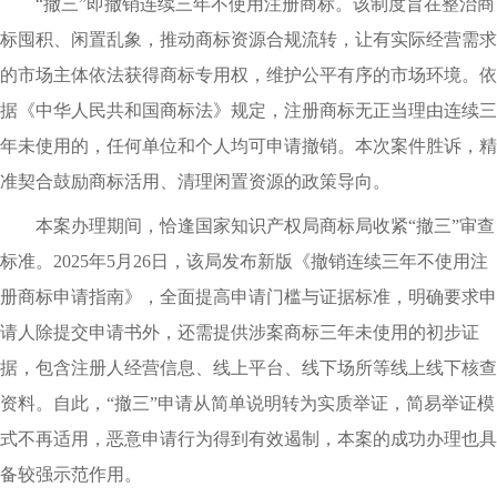
“撤三”即撤销连续三年不使用注册商标。该制度旨在整治商
标囤积、闲置乱象，推动商标资源合规流转，让有实际经营需求
的市场主体依法获得商标专用权，维护公平有序的市场环境。依
据《中华人民共和国商标法》规定，注册商标无正当理由连续三
年未使用的，任何单位和个人均可申请撤销。本次案件胜诉，精
准契合鼓励商标活用、清理闲置资源的政策导向。
本案办理期间，恰逢国家知识产权局商标局收紧“撤三”审查
标准。2025年5月26日，该局发布新版《撤销连续三年不使用注
册商标申请指南》，全面提高申请门槛与证据标准，明确要求申
请人除提交申请书外，还需提供涉案商标三年未使用的初步证
据，包含注册人经营信息、线上平台、线下场所等线上线下核查
资料。自此，“撤三”申请从简单说明转为实质举证，简易举证模
式不再适用，恶意申请行为得到有效遏制，本案的成功办理也具
备较强示范作用。