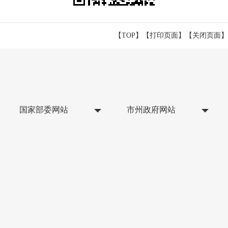
【TOP】
【
打印页面
】【
关闭页面
】
国家部委网站
市州政府网站
省直单位网站
县区网站
市直部门网站
主 办：永州市人民政府办公室
承 办：永州市数据局（永州市营商环境建设局）