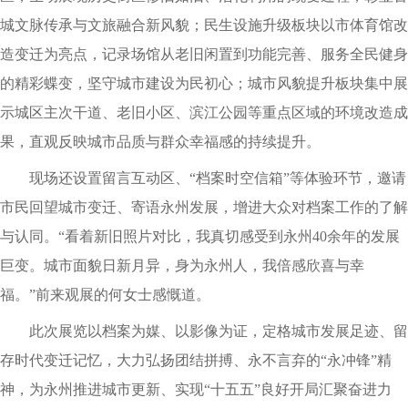
城文脉传承与文旅融合新风貌；民生设施升级板块以市体育馆改
造变迁为亮点，记录场馆从老旧闲置到功能完善、服务全民健身
的精彩蝶变，坚守城市建设为民初心；城市风貌提升板块集中展
示城区主次干道、老旧小区、滨江公园等重点区域的环境改造成
果，直观反映城市品质与群众幸福感的持续提升。
现场还设置留言互动区、“档案时空信箱”等体验环节，邀请
市民回望城市变迁、寄语永州发展，增进大众对档案工作的了解
与认同。“看着新旧照片对比，我真切感受到永州40余年的发展
巨变。城市面貌日新月异，身为永州人，我倍感欣喜与幸
福。”前来观展的何女士感慨道。
此次展览以档案为媒、以影像为证，定格城市发展足迹、留
存时代变迁记忆，大力弘扬团结拼搏、永不言弃的“永冲锋”精
神，为永州推进城市更新、实现“十五五”良好开局汇聚奋进力