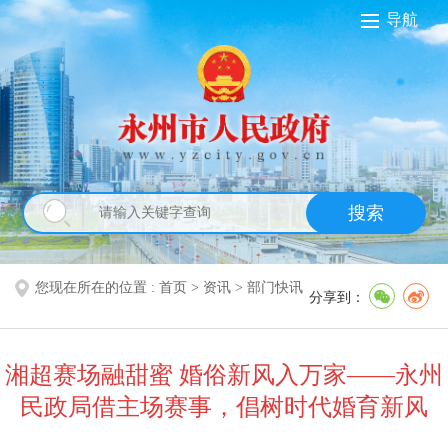
导航
搜索
您现在所在的位置 :
首页
>
资讯
>
部门快讯
分享到：
湘超赛场融甜蜜 婚俗新风入万家——永州
民政局借主场赛事，倡树时代婚育新风