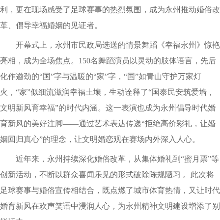
利，更在现场感受了足球赛事的热烈氛围，成为永州推动婚俗改
革、倡导幸福婚姻的见证者。
开幕式上，永州市民政局选送的情景舞蹈《幸福永州》惊艳
亮相，成为全场焦点。150名舞蹈演员以灵动的肢体语言，先后
化作遒劲的“国”字与温暖的“家”字，“国”如青山守护万家灯
火，“家”似细流滋润幸福土壤，生动诠释了“国泰民安筑爱墙，
文明新风育幸福”的时代内涵。这一表演也成为永州倡导时代婚
育新风的美好注脚——通过艺术表达传递“拒绝高价彩礼，让婚
姻回归真心”的理念，让文明婚恋观在赛场内外深入人心。
近年来，永州持续深化婚俗改革，从集体婚礼到“蜜月票”等
创新活动，不断以群众喜闻乐见的形式破除陈规陋习 。此次将
足球赛事与婚俗宣传相结合，既点燃了城市体育热情，又让时代
婚育新风在欢声笑语中浸润人心，为永州精神文明建设增添了别