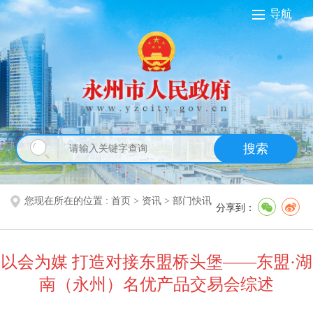
导航
搜索
您现在所在的位置 :
首页
>
资讯
>
部门快讯
分享到：
以会为媒 打造对接东盟桥头堡——东盟·湖
南（永州）名优产品交易会综述