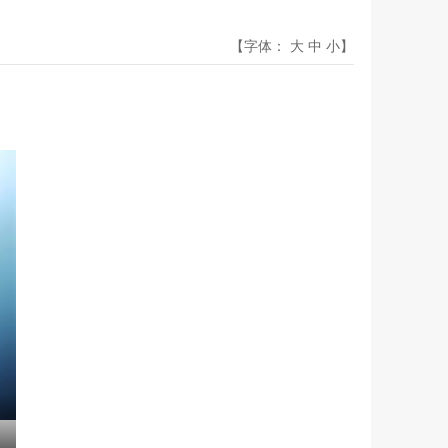
【字体：
大
中
小
】