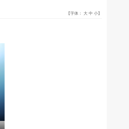
【字体：
大
中
小
】