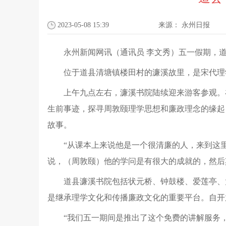
2023-05-08 15:39
来源：
永州日报
永州新闻网讯（通讯员 李文秀）五一假期，道
位于道县清塘镇楼田村的濂溪故里，是宋代理
上午九点左右，濂溪书院陆续迎来游客参观。
生前事迹，探寻周敦颐理学思想和廉政理念的缘起
故事。
“从课本上来说他是一个很清廉的人，来到这
说，（周敦颐）他的学问是有很大的成就的，然后
道县濂溪书院包括状元桥、钟鼓楼、爱莲亭、
是继承理学文化和传播廉政文化的重要平台。自开
“我们五一期间是推出了这个免费的讲解服务，