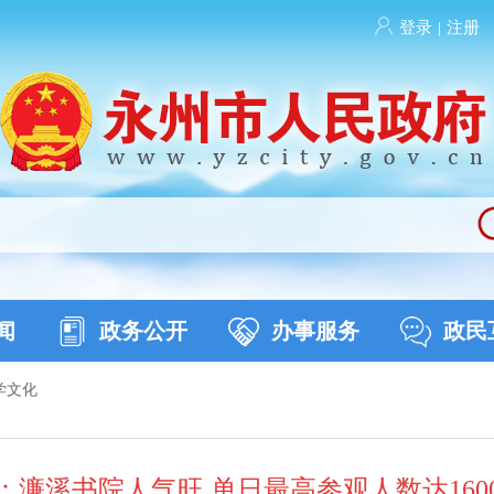
登录
|
注册
闻
政务公开
办事服务
政民
学文化
：濂溪书院人气旺 单日最高参观人数达160