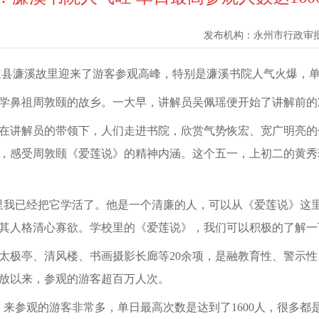
发布机构：
永州市行政审
县濂溪故里迎来了游客参观高峰，特别是濂溪书院人气火爆，单日
学鼻祖周敦颐的故乡。一大早，讲解员吴佩瑶便开始了讲解前的
在讲解员的带领下，人们走进书院，欣赏气势恢宏、宽广明亮的
，感受周敦颐《爱莲说》的精神内涵。这个五一，上初二的黄秀
里我已经把它学活了。他是一个清廉的人，可以从《爱莲说》这
其人格清心寡欲。学校里的《爱莲说》，我们可以积极的了解一
太极亭、清风楼、书画摄影长廊等20余项，是融教育性、警示
放以来，参观的游客超百万人次。
来参观的游客非常多，单日最高次数是达到了1600人，很多都