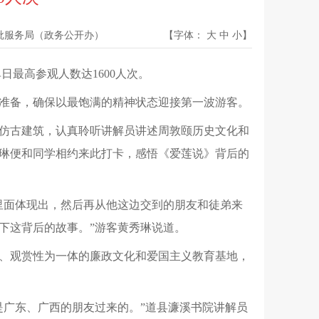
批服务局（政务公开办）
【字体：
大
中
小
】
最高参观人数达1600人次。
准备，确保以最饱满的精神状态迎接第一波游客。
仿古建筑，认真聆听讲解员讲述周敦颐历史文化和
琳便和同学相约来此打卡，感悟《爱莲说》背后的
里面体现出，然后再从他这边交到的朋友和徒弟来
下这背后的故事。”游客黄秀琳说道。
性、观赏性为一体的廉政文化和爱国主义教育基地，
是广东、广西的朋友过来的。”道县濂溪书院讲解员