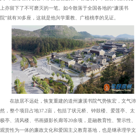
上亦留下了不可磨灭的一笔。如今散落于全国各地的“濂溪书
院”就有30多座，这就是他兴学重教、广植桃李的见证。
在故居不远处，恢复重建的道州濂溪书院气势恢宏，文气沛
然，整个项目占地37.2亩，包括了状元桥、钟鼓楼、爱莲亭、太
极亭、清风楼、书画摄影长廊等20余项，是融教育性、警示性、
观赏性为一体的廉政文化和爱国主义教育基地，也是继承理学文