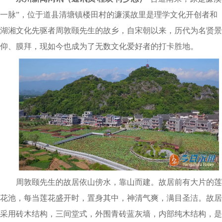
一脉”，位于道县清塘镇楼田村的濂溪故里是理学文化开创者和
湖湘文化先驱者周敦颐先生的故乡，自宋朝以来，历代为名贤景
仰、膜拜，现如今也成为了无数文化爱好者的打卡胜地。
周敦颐先生的故居依山傍水，靠山而建。故居前有大片的莲
花池，每当莲花盛开时，置身其中，神清气爽，满目圣洁。故居
采用砖木结构，三间堂式，外围青砖蓝灰墙，内部纯木结构，是