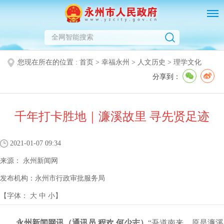
您现在所在的位置 :
首页
>
幸福永州
>
人文历史
>
理学文化
分享到：
千年打卡胜地｜濂溪故里 寻先贤足迹
2021-01-07 09:34
来源：
永州新闻网
发布机构：
永州市行政审批服务局
【字体：
大
中
小
】
永州新闻网讯（通讯员 程欢 何少志）
“吾道南来，原是濂溪