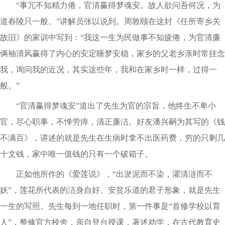
“事冗不知精力倦，官清赢得梦魂安。故人欲问吾何况，为
道舂陵只一般。”讲解员张以说到。周敦颐在这封《任所寄乡关
故旧》的家训中写到：“我这一生为民做事不知疲倦，为官清廉
俩袖清风赢得了内心的安定睡梦安稳，家乡的父老乡亲时常挂念
我，询问我的近况，其实这些年，我和在家乡时一样，过得一
般。”
“官清赢得梦魂安”道出了先生为官的宗旨，他终生不卑小
官，尽心职事，不惮劳瘁，清正廉洁。好友潘兴嗣为其写的《钱
不满百》，讲述的就是先生在生病时拿不出医药费，穷的只剩几
十文钱，家中唯一值钱的只有一个破箱子。
正如他所作的《爱莲说》，“出淤泥而不染，濯清涟而不
妖”，莲花所代表的洁身自好、安贫乐道的君子形象，就是先生
一生的写照。先生每到一地任职时，第一件事是“首修学校以育
人”，整修官方校舍，亲自登台授课，著述劝学，在古代教育史